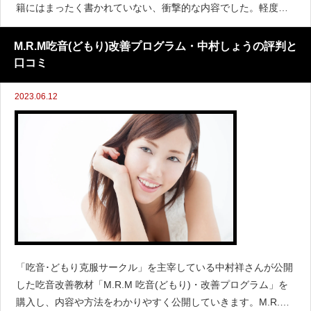
籍にはまったく書かれていない、衝撃的な内容でした。軽度の
アスペルガーと診断された娘(小学校6年生)をもつ私(父親)がこ
れから我が子と接していく上で、何
M.R.M吃音(どもり)改善プログラム・中村しょうの評判と
口コミ
2023.06.12
「吃音･どもり克服サークル」を主宰している中村祥さんが公開
した吃音改善教材「M.R.M 吃音(どもり)・改善プログラム」を
購入し、内容や方法をわかりやすく公開していきます。M.R.M