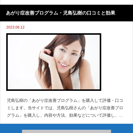
吃音(どもり)改善プログラムを購入して独自評価します。■発声
発語障害学で「74％」、およそ4人
あがり症改善プログラム・児島弘樹の口コミと効果
2023.06.12
児島弘樹の「あがり症改善プログラム」を購入して評価・口コ
ミします。当サイトでは、児島弘樹さんの「あがり症改善プロ
グラム」を購入し、内容や方法、効果などについて評価し、本
音の口コミをお届けします。自分の力であがり症を改善するこ
とに関心をお持ちでしたら数分だけこのページを読み進めてみ