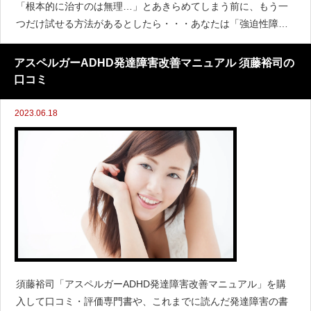
「根本的に治すのは無理…」とあきらめてしまう前に、もう一
つだけ試せる方法があるとしたら・・・あなたは「強迫性障
害」や「強迫神経症」と診断されクスリやカウンセリングを続
けているにもかかわらず一向に改
アスペルガーADHD発達障害改善マニュアル 須藤裕司の
口コミ
2023.06.18
須藤裕司「アスペルガーADHD発達障害改善マニュアル」を購
入して口コミ・評価専門書や、これまでに読んだ発達障害の書